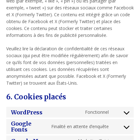
web (par exemple, « like », « pin ») ou les partager (par
exemple, « tweet ») sur des réseaux sociaux comme Facebook
et X (Formerly Twitter). Ce contenu est intégré grâce un code
obtenu de Facebook et X (Formerly Twitter) et place des
cookies. Ce contenu peut stocker et traiter certaines
informations à des fins de publicité personnalisée.
Veuillez lire la déclaration de confidentialité de ces réseaux
sociaux (qui peut être modifiée régulièrement) afin de savoir
ce qu’ils font de vos données (personnelles) traitées en
utilisant ces cookies. Les données récupérées sont
anonymisées autant que possible. Facebook et X (Formerly
Twitter) se trouvent aux États-Unis.
6. Cookies placés
WordPress
Fonctionnel
Consent
to
Google
Finalité en attente d’enquête
Fonts
service
Consent
wordpress
to