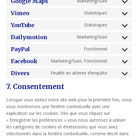
Google Maps
Marketing/Suivi
service
Consent
google-
to
Vimeo
Statistiques
Consent
fonts
service
to
google-
YouTube
Statistiques
Consent
service
maps
to
vimeo
Dailymotion
Marketing/Suivi
Consent
service
to
youtube
PayPal
Fonctionnel
Consent
service
to
dailymotion
Facebook
Marketing/Suivi, Fonctionnel
Consent
service
to
paypal
Divers
Finalité en attente d’enquête
Consent
service
to
facebook
7. Consentement
service
divers
Lorsque vous visitez notre site web pour la première fois, nous
vous montrerons une fenêtre contextuelle avec une
explication sur les cookies. Dès que vous cliquez sur
« Enregistrer les préférences » vous nous autorisez à utiliser
les catégories de cookies et d’extensions que vous avez
sélectionnés dans la fenêtre contextuelle, comme décrit dans